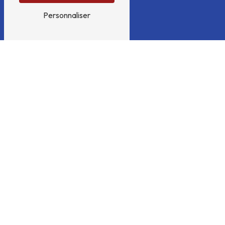
Personnaliser
Téléphone
03 28 40 88 88
N'hésitez pas à nous
contacter